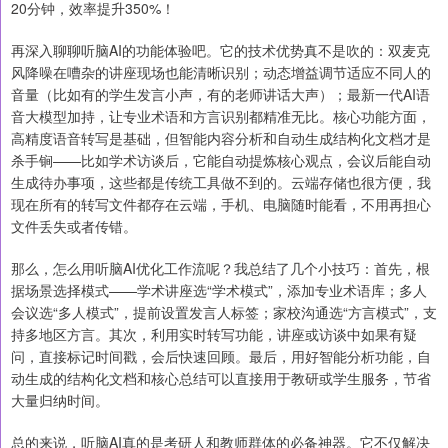
20分钟，效率提升350%！
再深入聊聊听脑AI的功能体验吧。它的技术优势真不是吹的：双麦克
风降噪在嘈杂的讲座现场也能清晰识别；动态增益调节适应不同人的
音量（比如有的学生发言小声，有的老师讲话大声）；最新一代AI语
音大模型加持，让专业术语和方言识别都精准无比。核心功能方面，
高精度语音转写是基础，但智能内容分析和自动生成结构化文档才是
杀手锏——比如学术访谈后，它能自动提炼核心观点，会议后能自动
生成待办事项，这些都是传统工具做不到的。云端存储也很方便，我
现在所有的转写文件都存在云端，手机、电脑随时能看，不用再担心
文件丢失或者传错。
那么，怎么用听脑AI优化工作流呢？我总结了几个小技巧：首先，根
据场景选择模式——学术讲座选“学术模式”，添加专业术语库；多人
会议选“多人模式”，提前设置发言人标签；家校沟通选“方言模式”，支
持多地区方言。其次，利用实时转写功能，讲座或访谈中如果有疑
问，直接标记时间戳，会后快速回顾。最后，用好智能分析功能，自
动生成的结构化文档和核心总结可以直接用于教研或学生服务，节省
大量归纳时间。
总的来说，听脑AI真的是考研人和教师群体的必备神器。它不仅解决