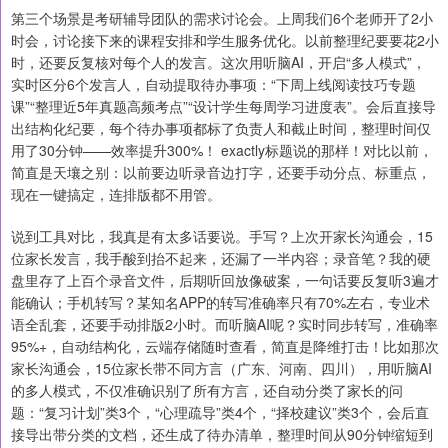
第三个场景是考研辅导团队的需求讨论会。上周我们6个老师开了2小
时会，讨论接下来的课程安排和学生服务优化。以前整理纪要要花2小
时，还要反复核对每个人的发言。这次用听脑AI，开启“多人模式”，
实时区分6个发言人，自动提取待办事项：“下周上线阅读技巧专题
课”“整理近5年真题高频考点”“设计学生每周学习进度表”。会后直接导
出结构化纪要，每个待办事项都标了负责人和截止时间，整理时间仅
用了30分钟——效率提升300%！ exactly标题说的那样！对比以前，
简直是天壤之别：以前要边听录音边打字，还要手动分点、标重点，
现在一键搞定，连排版都不用管。
说到工具对比，我真是有太多话要说。手写？上次开家长沟通会，15
位家长发言，我手酸到抬不起来，还漏了一半内容；录音笔？我的硬
盘里存了上百个录音文件，后期听回放像破案，一句话要反复听3遍才
能确认；手机转写？某知名APP的转写准确率只有70%左右，专业术
语全乱套，还要手动排版2小时。而听脑AI呢？实时同步转写，准确率
95%+，自动结构化，云端存储随时查看，简直是降维打击！比如那次
家长沟通会，15位家长带不同方言（广东、河南、四川），用听脑AI
的多人模式，不仅准确识别了所有方言，还自动分类了家长的问
题：“复习计划”类3个，“心理疏导”类4个，“择校建议”类3个，会后直
接导出带分类的文档，还生成了待办清单，整理时间从90分钟缩短到