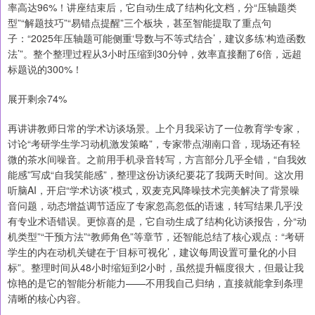
率高达96%！讲座结束后，它自动生成了结构化文档，分“压轴题类
型”“解题技巧”“易错点提醒”三个板块，甚至智能提取了重点句
子：“2025年压轴题可能侧重‘导数与不等式结合’，建议多练‘构造函数
法’”。整个整理过程从3小时压缩到30分钟，效率直接翻了6倍，远超
标题说的300%！
展开剩余74%
再讲讲教师日常的学术访谈场景。上个月我采访了一位教育学专家，
讨论“考研学生学习动机激发策略”，专家带点湖南口音，现场还有轻
微的茶水间噪音。之前用手机录音转写，方言部分几乎全错，“自我效
能感”写成“自我笑能感”，整理这份访谈纪要花了我两天时间。这次用
听脑AI，开启“学术访谈”模式，双麦克风降噪技术完美解决了背景噪
音问题，动态增益调节适应了专家忽高忽低的语速，转写结果几乎没
有专业术语错误。更惊喜的是，它自动生成了结构化访谈报告，分“动
机类型”“干预方法”“教师角色”等章节，还智能总结了核心观点：“考研
学生的内在动机关键在于‘目标可视化’，建议每周设置可量化的小目
标”。整理时间从48小时缩短到2小时，虽然提升幅度很大，但最让我
惊艳的是它的智能分析能力——不用我自己归纳，直接就能拿到条理
清晰的核心内容。