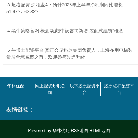
​旭盛配资 深物业A：预计2025年上半年净利润同比增长
3
51.97% -62.82%
​黑牛策略官网 概念动态|中设咨询新增“装配式建筑”概念
4
​牛博士配资平台 龚正会见迅达集团负责人，上海在用电梯数
5
量居全球城市之首，欢迎参与改造升级
华林优配
网上配资炒股公
线下股票配资平
股票杠杆配资平
司
台
台
友情链接：
Powered by
华林优配
RSS地图
HTML地图