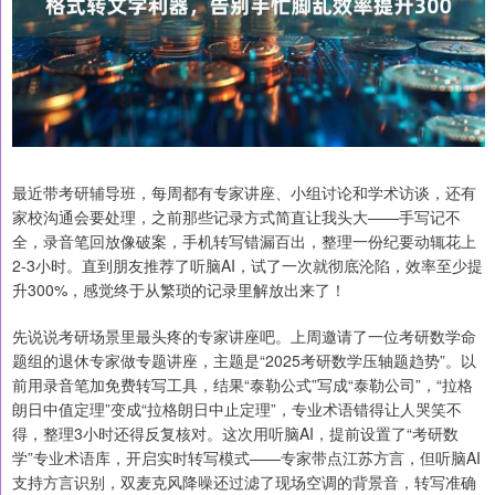
最近带考研辅导班，每周都有专家讲座、小组讨论和学术访谈，还有
家校沟通会要处理，之前那些记录方式简直让我头大——手写记不
全，录音笔回放像破案，手机转写错漏百出，整理一份纪要动辄花上
2-3小时。直到朋友推荐了听脑AI，试了一次就彻底沦陷，效率至少提
升300%，感觉终于从繁琐的记录里解放出来了！
先说说考研场景里最头疼的专家讲座吧。上周邀请了一位考研数学命
题组的退休专家做专题讲座，主题是“2025考研数学压轴题趋势”。以
前用录音笔加免费转写工具，结果“泰勒公式”写成“泰勒公司”，“拉格
朗日中值定理”变成“拉格朗日中止定理”，专业术语错得让人哭笑不
得，整理3小时还得反复核对。这次用听脑AI，提前设置了“考研数
学”专业术语库，开启实时转写模式——专家带点江苏方言，但听脑AI
支持方言识别，双麦克风降噪还过滤了现场空调的背景音，转写准确