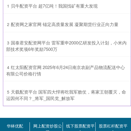
​贝牛配资平台 超7亿吨！我国找矿有重大发现
1
​配资网之家官网 锚定高质量发展 凝聚期货行业正向力量
2
​国泰君安配资网平台 雷军重申2000亿研发投入计划，小米内
3
部技术奖项6年奖励7500万
​红太阳配资官网 2025年6月24日南京农副产品物流配送中心
4
有限公司价格行情
​天载配资平台 国军四大悍将吃我军败仗，蒋家王朝覆灭，命
5
运因何不同？_将军_国民党_解放军
华林优配
网上配资炒股公
线下股票配资平
股票杠杆配资平