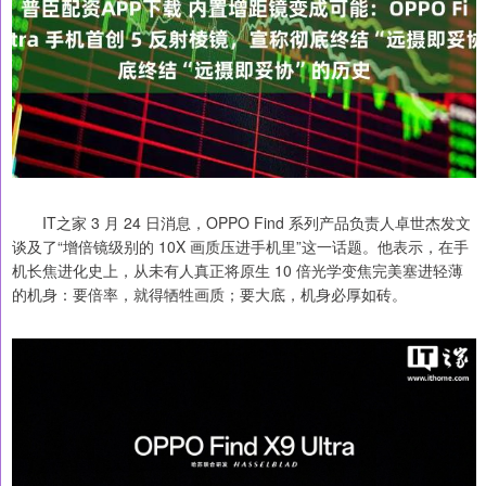
IT之家 3 月 24 日消息，OPPO Find 系列产品负责人卓世杰发文
谈及了“增倍镜级别的 10X 画质压进手机里”这一话题。他表示，在手
机长焦进化史上，从未有人真正将原生 10 倍光学变焦完美塞进轻薄
的机身：要倍率，就得牺牲画质；要大底，机身必厚如砖。