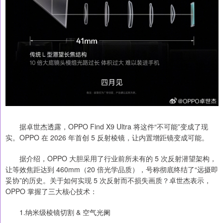
据卓世杰透露，OPPO Find X9 Ultra 将这件“不可能”变成了现
实。OPPO 在 2026 年首创 5 反射棱镜，让内置增距镜变成可能。
据介绍，OPPO 大胆采用了行业前所未有的 5 次反射潜望架构，
让等效焦距达到 460mm（20 倍光学品质），号称彻底终结了“远摄即
妥协”的历史。关于如何实现 5 次反射而不损失画质？卓世杰表示，
OPPO 掌握了三大核心技术：
1.纳米级棱镜切割 & 空气光阑