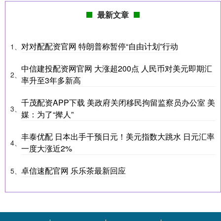
最新文章
对对配配资官网 特朗普称暂停“自由计划”行动
1、
中信建投配资网官网 大涨超200点 人民币对美元即期汇
2、
率升至3年多新高
千茂配资APP下载 美政府关闭移民拘留监察员办公室 美
3、
媒：为了“撵人”
丰泰优配 日本出手干预日元！美元指数大跳水 日元汇率
4、
一度大涨近2%
卓信速配官网 乐乐茶最新回应
5、