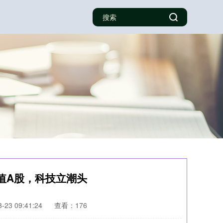
值A股，科技立潮头
23 09:41:24
查看：176