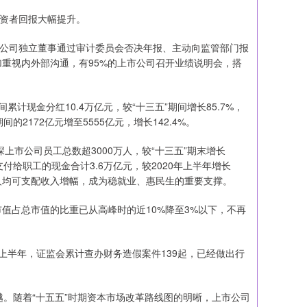
投资者回报大幅提升。
市公司独立董事通过审计委员会否决年报、主动向监管部门报
重视内外部沟通，有95%的上市公司召开业绩说明会，搭
累计现金分红10.4万亿元，较“十三五”期间增长85.7%，
2172亿元增至5555亿元，增长142.4%。
上市公司员工总数超3000万人，较“十三五”期末增长
支付给职工的现金合计3.6万亿元，较2020年上半年增长
居民人均可支配收入增幅，成为稳就业、惠民生的重要支撑。
值占总市值的比重已从高峰时的近10%降至3%以下，不再
年上半年，证监会累计查办财务造假案件139起，已经做出行
跨越。随着“十五五”时期资本市场改革路线图的明晰，上市公司