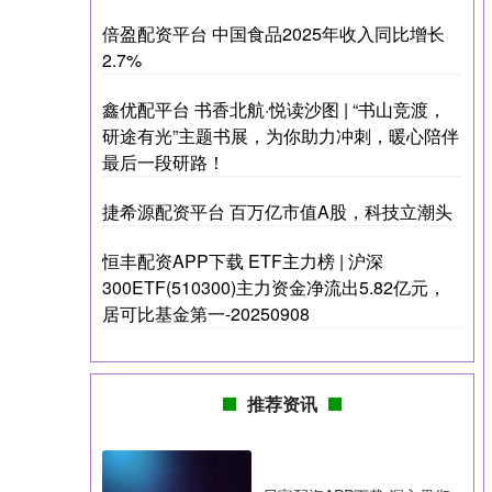
倍盈配资平台 中国食品2025年收入同比增长
2.7%
鑫优配平台 书香北航·悦读沙图 | “书山竞渡，
研途有光”主题书展，为你助力冲刺，暖心陪伴
最后一段研路！
捷希源配资平台 百万亿市值A股，科技立潮头
恒丰配资APP下载 ETF主力榜 | 沪深
300ETF(510300)主力资金净流出5.82亿元，
居可比基金第一-20250908
推荐资讯