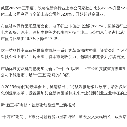
截至2025年三季度，战略性新兴行业上市公司家数占比从42.6%升至5
体上市公司利润占全部上市公司的52.0%，开始超过金融业。
市值结构同样呈现显著变化。电子行业市值占比达到12.7%，超越银行业
电力设备、汽车、医药生物等为代表的科技产业上市公司总市值占比从“十三
市值占比则由19.7%下降至17.2%。
这一结构性变革背后是资本市场一系列改革举措的支撑。证监会出台“科创
科技企业上市和并购重组，资本市场吸引力、包容性和竞争力持续增强
市场优胜劣汰机制也更加完善，“十四五”以来，上市公司共披露并购重组14
公司平稳退市，是“十三五”期间的3.3倍。
在2025金融街论坛年会上，吴清指出，“将纵深推进板块改革，增强多
化创业板改革，设置更加契合新兴领域和未来产业创新创业企业特征的
新“新三样”崛起：创新驱动塑造产业新格局
“十四五”期间，上市公司创新能力显著增强，研发投入大幅增长，成为