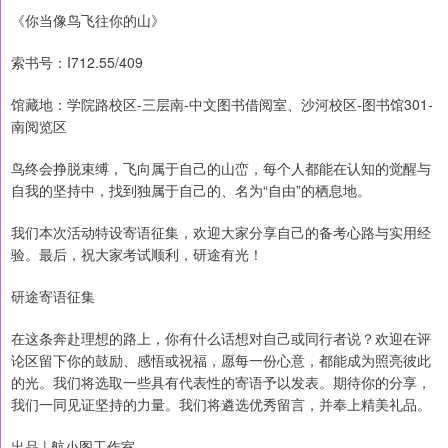
《你当像鸟飞往你的山》
索书号：I712.55/409
馆藏地：学院路校区-三层南-中文图书借阅室、沙河校区-图书馆301-
南阅览区
鸟终会挣脱束缚，飞向属于自己的山峦，每个人都能在认知的觉醒与
自我的坚持中，找到独属于自己的、名为“自由”的栖息地。
我们本次活动特设寄语征集，欢迎大家分享自己的备考心路与实用经
验。最后，祝大家考试顺利，研途有光！
研途寄语征集
在这条奔赴理想的路上，你有什么话想对自己或同行者说？欢迎在评
论区留下你的鼓励、感悟或祝福，愿每一份心意，都能成为照亮彼此
的光。我们将选取一些具有代表性的寄语予以发表。期待你的分享，
我们一同见证坚持的力量。我们将遴选优秀留言，并奉上精美礼品。
出品 | 航小图工作室