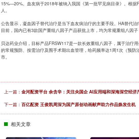
15%—20%。血友病于2018年被纳入我国《第一批罕见病目录》。根据Fros
人。
公告显示，凝血因子替代治疗是当下血友病治疗的主要手段。HA替代治疗首选
目前，国内已有3款国产重组八因子产品获批上市，均为常规重组八因子
贝达药业介绍，目标产品FRSW117是一款长效重组八因子，属于治疗用
的常规预防、按需治疗及围手术期出血管理，给药频率达1周1次（预防
市。
上一篇：
金河配资平台 余含辛：关注央国企 AI应用端和深海深空经济
下一篇：
百亿配资 王俊凯周深为国产原创动画献声助力作品焕发生机
相关文章