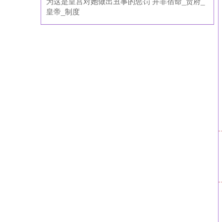
为这是皇宫对她做出丑事的惩罚 并非宿命_贾府_
皇帝_制度