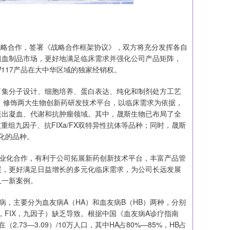
达成战略合作，签署《战略合作框架协议》，双方将充分发挥各自
组血制品市场，更好地满足临床需求并强化公司产品矩阵，
117产品在大中华区域的独家经销权。
了集分子设计、细胞培养、蛋白表达、纯化和制剂处方工艺
G）修饰两大生物创新药研发技术平台，以临床需求为依据，
盖出凝血、代谢和抗肿瘤领域。其中，晟斯生物已布局了全
重组九因子、抗FIXa/FX双特异性抗体等品种；同时，晟斯
化的品种。
商业化合作，有利于公司拓展新药创新技术平台，丰富产品管
展，更好满足日益增长的多元化临床需求，为公司长远发展
又一新案例。
，主要分为血友病A（HA）和血友病B（HB）两种，分别
ctor IX，FIX，九因子）缺乏导致。根据中国《血友病A诊疗指南
.73—3.09）/10万人口，其中HA占80%—85%，HB占