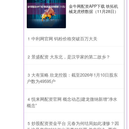
金牛网配资APP下载 铁拓机
械龙虎榜数据（11月28日）
​中利网官网 钨粉价格突破百万大关
1
​景盛配资 大东北，是汉学家的第二故乡？
2
​大有策略 欣龙控股：截至2026年1月10日股东
3
户数为49595户
​悦来网配资官网 概念动态|建龙微纳新增“净水
4
概念”
​炒股配资资金平台 元春为何结局如此凄惨？因
5