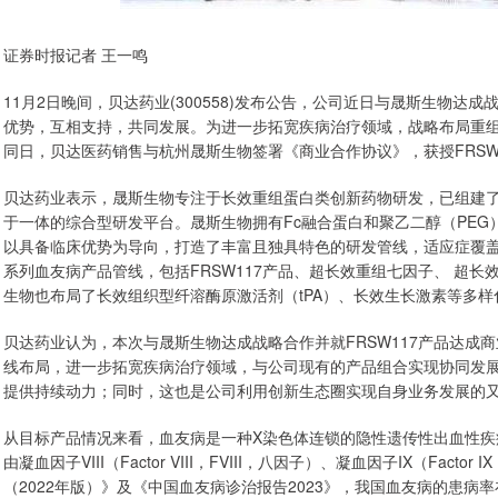
证券时报记者 王一鸣
11月2日晚间，贝达药业(300558)发布公告，公司近日与晟斯生物
优势，互相支持，共同发展。为进一步拓宽疾病治疗领域，战略布局重
同日，贝达医药销售与杭州晟斯生物签署《商业合作协议》，获授FRSW
贝达药业表示，晟斯生物专注于长效重组蛋白类创新药物研发，已组建
于一体的综合型研发平台。晟斯生物拥有Fc融合蛋白和聚乙二醇（PE
以具备临床优势为导向，打造了丰富且独具特色的研发管线，适应症覆
系列血友病产品管线，包括FRSW117产品、超长效重组七因子、 超长效
生物也布局了长效组织型纤溶酶原激活剂（tPA）、长效生长激素等多样
贝达药业认为，本次与晟斯生物达成战略合作并就FRSW117产品达成
线布局，进一步拓宽疾病治疗领域，与公司现有的产品组合实现协同发
提供持续动力；同时，这也是公司利用创新生态圈实现自身业务发展的
从目标产品情况来看，血友病是一种X染色体连锁的隐性遗传性出血性疾病
由凝血因子VIII（Factor VIII，FVIII，八因子）、凝血因子IX（Fa
（2022年版）》及《中国血友病诊治报告2023》，我国血友病的患病率在（2