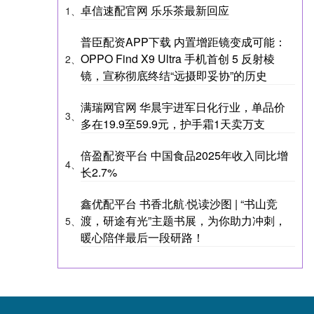
卓信速配官网 乐乐茶最新回应
1、
普臣配资APP下载 内置增距镜变成可能：
OPPO Find X9 Ultra 手机首创 5 反射棱
2、
镜，宣称彻底终结“远摄即妥协”的历史
满瑞网官网 华晨宇进军日化行业，单品价
3、
多在19.9至59.9元，护手霜1天卖万支
倍盈配资平台 中国食品2025年收入同比增
4、
长2.7%
鑫优配平台 书香北航·悦读沙图 | “书山竞
渡，研途有光”主题书展，为你助力冲刺，
5、
暖心陪伴最后一段研路！