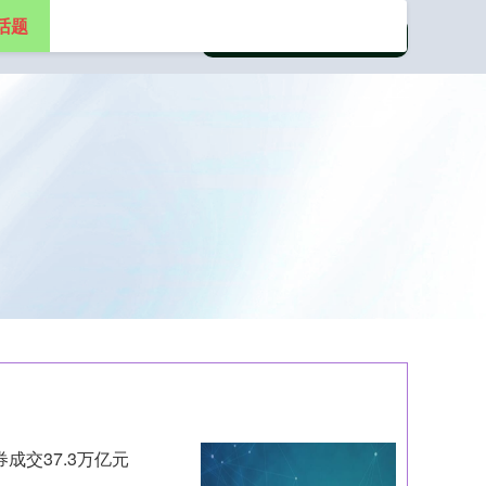
话题
成交37.3万亿元