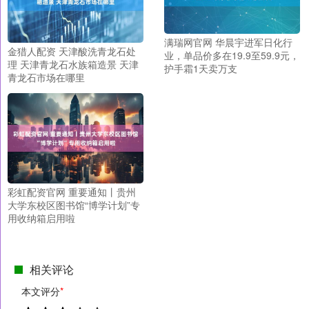
满瑞网官网 华晨宇进军日化行
金猎人配资 天津酸洗青龙石处
业，单品价多在19.9至59.9元，
理 天津青龙石水族箱造景 天津
护手霜1天卖万支
青龙石市场在哪里
彩虹配资官网 重要通知丨贵州
大学东校区图书馆“博学计划”专
用收纳箱启用啦
相关评论
本文评分
*