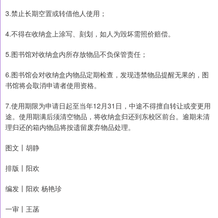
3.禁止长期空置或转借他人使用；
4.不得在收纳盒上涂写、刻划，如人为毁坏需照价赔偿。
5.图书馆对收纳盒内所存放物品不负保管责任；
6.图书馆会对收纳盒内物品定期检查，发现违禁物品提醒无果的，图
书馆将会取消申请者使用资格。
7.使用期限为申请日起至当年12月31日，中途不得擅自转让或变更用
途。使用期满后须清空物品，将收纳盒归还到东校区前台。逾期未清
理归还的箱内物品将按遗留废弃物品处理。
图文丨胡静
排版丨阳欢
编发丨阳欢 杨艳珍
一审丨王菡