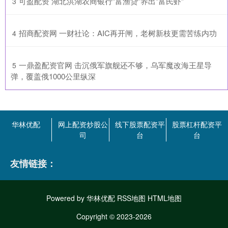
​可盈配资 湖北洪湖农商银行“富渔贷”养出“富民虾”
3
​招商配资网 一财社论：AIC再开闸，老树新枝更需苦练内功
4
​一鼎盈配资官网 击沉俄军旗舰还不够，乌军魔改海王星导
5
弹，覆盖俄1000公里纵深
华林优配
网上配资炒股公
线下股票配资平
股票杠杆配资平
司
台
台
友情链接：
Powered by
华林优配
RSS地图
HTML地图
Copyright
© 2023-2026