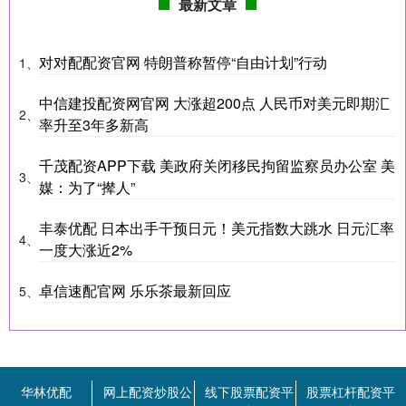
最新文章
对对配配资官网 特朗普称暂停“自由计划”行动
1、
中信建投配资网官网 大涨超200点 人民币对美元即期汇
2、
率升至3年多新高
千茂配资APP下载 美政府关闭移民拘留监察员办公室 美
3、
媒：为了“撵人”
丰泰优配 日本出手干预日元！美元指数大跳水 日元汇率
4、
一度大涨近2%
卓信速配官网 乐乐茶最新回应
5、
华林优配
网上配资炒股公
线下股票配资平
股票杠杆配资平