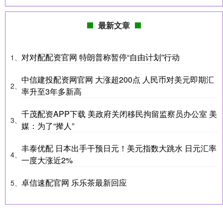
最新文章
对对配配资官网 特朗普称暂停“自由计划”行动
1、
中信建投配资网官网 大涨超200点 人民币对美元即期汇
2、
率升至3年多新高
千茂配资APP下载 美政府关闭移民拘留监察员办公室 美
3、
媒：为了“撵人”
丰泰优配 日本出手干预日元！美元指数大跳水 日元汇率
4、
一度大涨近2%
卓信速配官网 乐乐茶最新回应
5、